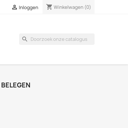
shopping_cart

Winkelwagen
(0)
Inloggen
search
 BELEGEN