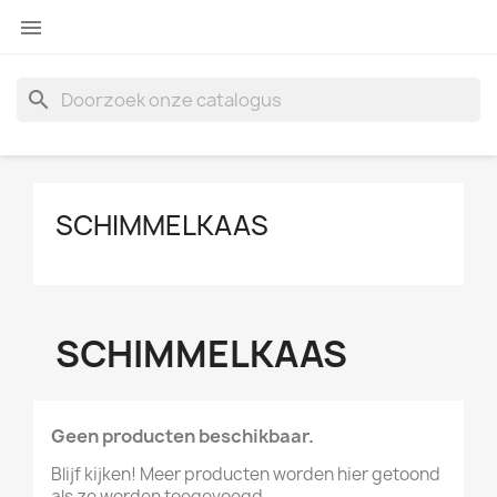

search
SCHIMMELKAAS
SCHIMMELKAAS
Geen producten beschikbaar.
Blijf kijken! Meer producten worden hier getoond
als ze worden toegevoegd.